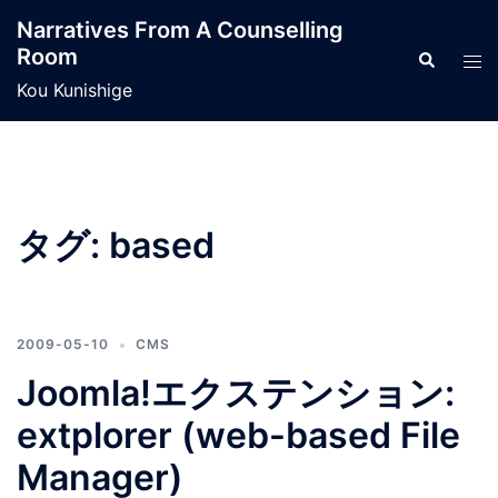
コ
Narratives From A Counselling
ン
Room
検
ト
テ
索
グ
Kou Kunishige
ン
ル
ツ
メ
へ
ニ
ス
ュ
キ
ー
タグ:
based
ッ
プ
2009-05-10
CMS
Joomla!エクステンション:
extplorer (web-based File
Manager)