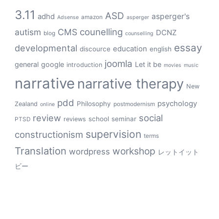
3.11
ASD
asperger's
adhd
amazon
Adsense
asperger
counelling
autism
CMS
DCNZ
blog
counselling
essay
developmental
education
discource
english
joomla
general
google
Let it be
introduction
movies
music
narrative
narrative therapy
New
pdd
psychology
Philosophy
Zealand
postmodernism
online
review
social
school
seminar
reviews
PTSD
supervision
constructionism
terms
Translation
workshop
wordpress
レットイット
ビー