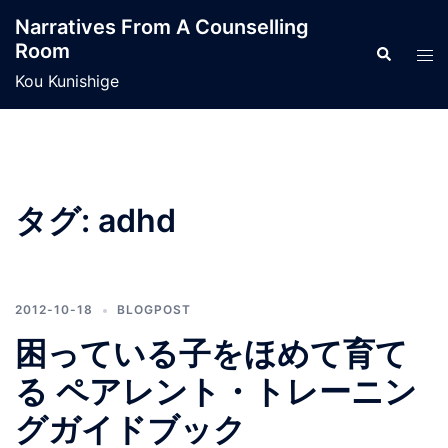
コ
Narratives From A Counselling
ン
Room
検
ト
テ
索
グ
Kou Kunishige
ン
ル
ツ
メ
へ
ニ
ス
ュ
キ
ー
タグ:
adhd
ッ
プ
2012-10-18
BLOGPOST
困っている子をほめて育て
る ペアレント・トレーニン
グガイドブック