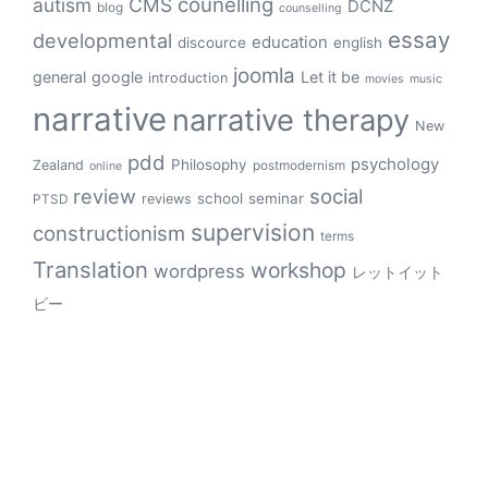
counelling
autism
CMS
DCNZ
blog
counselling
essay
developmental
education
discource
english
joomla
general
google
Let it be
introduction
movies
music
narrative
narrative therapy
New
pdd
psychology
Philosophy
Zealand
postmodernism
online
review
social
school
seminar
reviews
PTSD
supervision
constructionism
terms
Translation
workshop
wordpress
レットイット
ビー