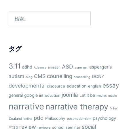
検
索:
タグ
3.11
ASD
asperger's
adhd
amazon
Adsense
asperger
counelling
autism
CMS
DCNZ
blog
counselling
essay
developmental
education
discource
english
joomla
general
google
Let it be
introduction
movies
music
narrative
narrative therapy
New
pdd
psychology
Philosophy
Zealand
postmodernism
online
review
social
school
seminar
reviews
PTSD