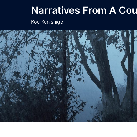
コ
Narratives From A Co
ン
テ
Kou Kunishige
ン
ツ
へ
ス
キ
ッ
プ