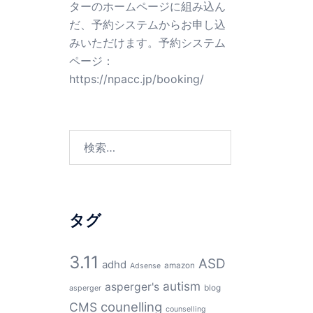
ターのホームページに組み込ん
だ、予約システムからお申し込
みいただけます。予約システム
ページ：
https://npacc.jp/booking/
検
索:
タグ
3.11
ASD
adhd
amazon
Adsense
autism
asperger's
blog
asperger
counelling
CMS
counselling