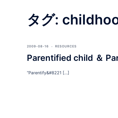
タグ:
childho
2009-08-16
RESOURCES
Parentified child ＆ Par
“Parentify&#8221 […]