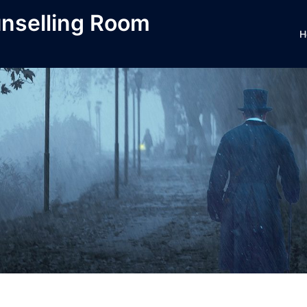
unselling Room
H