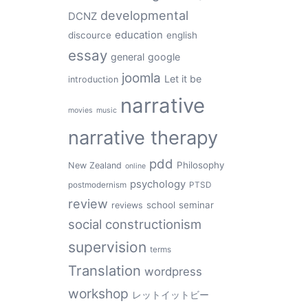
developmental
DCNZ
education
discource
english
essay
general
google
joomla
Let it be
introduction
narrative
movies
music
narrative therapy
pdd
Philosophy
New Zealand
online
psychology
postmodernism
PTSD
review
school
seminar
reviews
social constructionism
supervision
terms
Translation
wordpress
workshop
レットイットビー