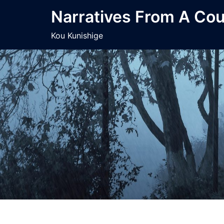
コ
Narratives From A Co
ン
テ
Kou Kunishige
ン
ツ
へ
ス
キ
ッ
プ