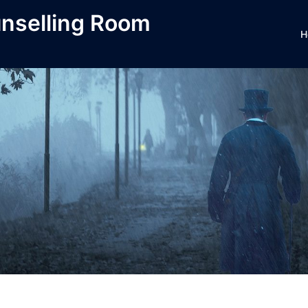
unselling Room
H