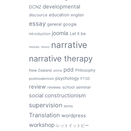
developmental
DCNZ
education
discource
english
essay
general
google
joomla
Let it be
introduction
narrative
movies
music
narrative therapy
pdd
Philosophy
New Zealand
online
psychology
postmodernism
PTSD
review
school
seminar
reviews
social constructionism
supervision
terms
Translation
wordpress
workshop
レットイットビー