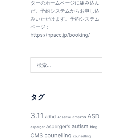
ターのホームページに組み込ん
だ、予約システムからお申し込
みいただけます。予約システム
ページ：
https://npacc.jp/booking/
検
索:
タグ
3.11
ASD
adhd
amazon
Adsense
autism
asperger's
blog
asperger
counelling
CMS
counselling