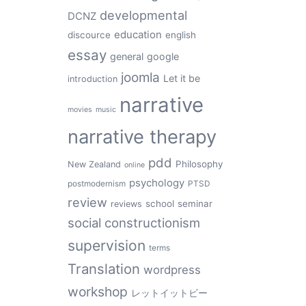
developmental
DCNZ
education
discource
english
essay
general
google
joomla
Let it be
introduction
narrative
movies
music
narrative therapy
pdd
Philosophy
New Zealand
online
psychology
postmodernism
PTSD
review
school
seminar
reviews
social constructionism
supervision
terms
Translation
wordpress
workshop
レットイットビー