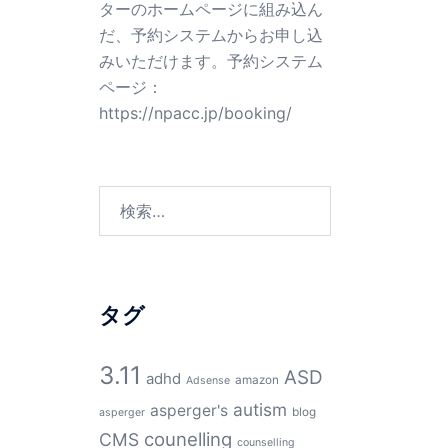
ターのホームページに組み込ん
だ、予約システムからお申し込
みいただけます。予約システム
ページ：
https://npacc.jp/booking/
検
索:
タグ
3.11
ASD
adhd
amazon
Adsense
autism
asperger's
blog
asperger
counelling
CMS
counselling