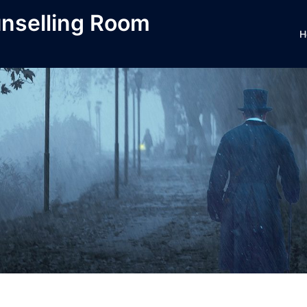
unselling Room
H