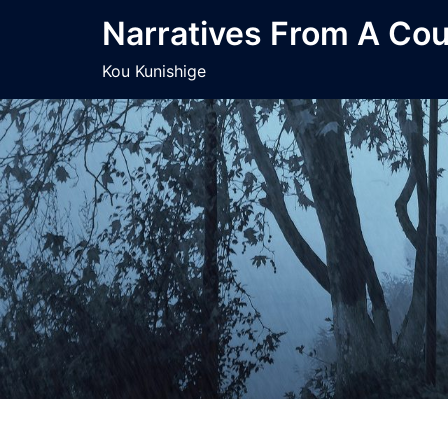
コ
Narratives From A Co
ン
テ
Kou Kunishige
ン
ツ
へ
ス
キ
ッ
プ