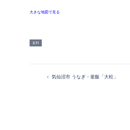
大きな地図で見る
3.11
投
気仙沼市 うなぎ・釜飯「大松」
稿
ナ
ビ
ゲ