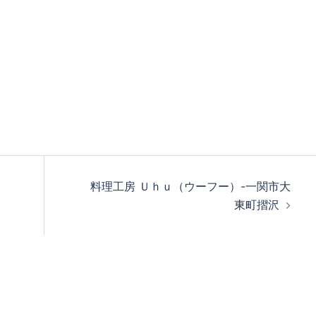
料理工房 Ｕｈｕ（ウーフー）-一関市大
東町摺沢