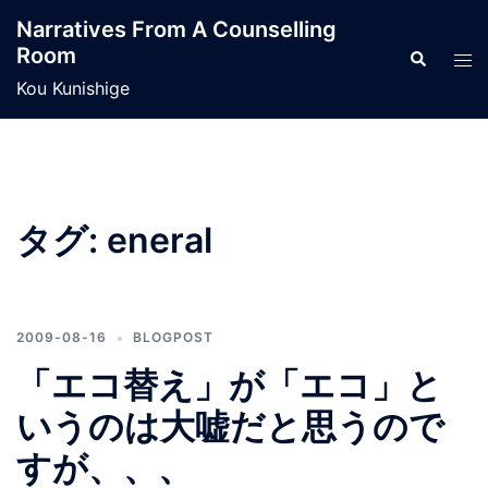
コ
Narratives From A Counselling
ン
Room
検
ト
テ
索
グ
Kou Kunishige
ン
ル
ツ
メ
へ
ニ
ス
ュ
キ
ー
タグ:
eneral
ッ
プ
2009-08-16
BLOGPOST
「エコ替え」が「エコ」と
いうのは大嘘だと思うので
すが、、、