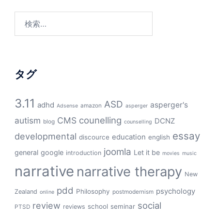
検
索:
タグ
3.11
ASD
asperger's
adhd
amazon
Adsense
asperger
counelling
autism
CMS
DCNZ
blog
counselling
essay
developmental
education
discource
english
joomla
general
google
Let it be
introduction
movies
music
narrative
narrative therapy
New
pdd
psychology
Philosophy
Zealand
postmodernism
online
review
social
school
seminar
reviews
PTSD