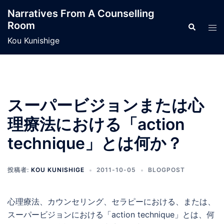
コ
Narratives From A Counselling
ン
Room
検
ト
テ
索
グ
Kou Kunishige
ン
ル
ツ
メ
へ
ニ
ス
ュ
キ
スーパービジョンまたは心
ー
ッ
理療法における「action
プ
technique」とは何か？
投稿者:
KOU KUNISHIGE
2011-10-05
BLOGPOST
心理療法、カウンセリング、セラピーにおける、または、
スーパービジョンにおける「action technique」とは、何