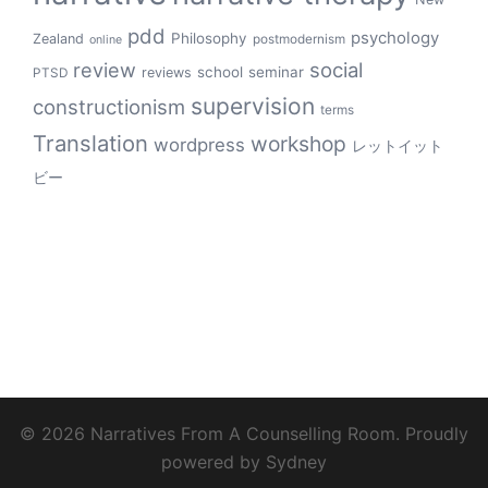
pdd
psychology
Philosophy
Zealand
postmodernism
online
review
social
school
seminar
reviews
PTSD
supervision
constructionism
terms
Translation
workshop
wordpress
レットイット
ビー
© 2026 Narratives From A Counselling Room. Proudly
powered by
Sydney