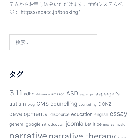
テムからお申し込みいただけます。予約システムペー
ジ：
https://npacc.jp/booking/
検
索:
タグ
3.11
ASD
asperger's
adhd
amazon
Adsense
asperger
counelling
autism
CMS
DCNZ
blog
counselling
essay
developmental
education
discource
english
joomla
general
google
Let it be
introduction
movies
music
narrative
narrative therapy
New