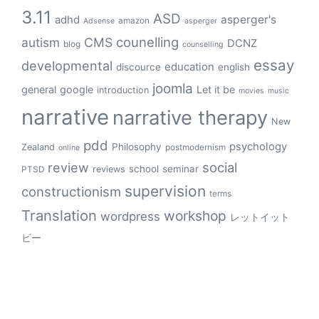
3.11
ASD
asperger's
adhd
amazon
Adsense
asperger
counelling
autism
CMS
DCNZ
blog
counselling
essay
developmental
education
discource
english
joomla
general
google
Let it be
introduction
movies
music
narrative
narrative therapy
New
pdd
psychology
Philosophy
Zealand
postmodernism
online
review
social
school
seminar
reviews
PTSD
supervision
constructionism
terms
Translation
workshop
wordpress
レットイット
ビー