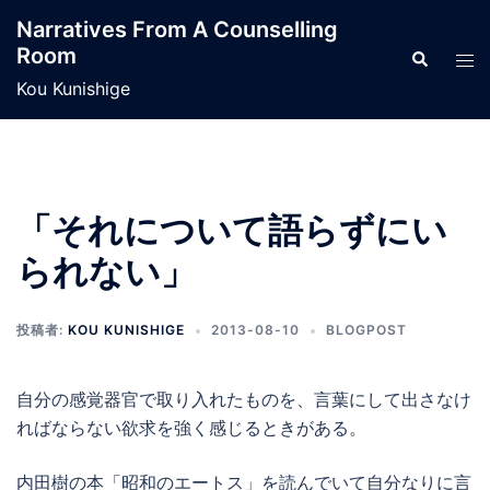
コ
Narratives From A Counselling
ン
Room
検
ト
テ
索
グ
Kou Kunishige
ン
ル
ツ
メ
へ
ニ
ス
ュ
キ
「それについて語らずにい
ー
ッ
られない」
プ
投稿者:
KOU KUNISHIGE
2013-08-10
BLOGPOST
自分の感覚器官で取り入れたものを、言葉にして出さなけ
ればならない欲求を強く感じるときがある。
内田樹の本「昭和のエートス」を読んでいて自分なりに言