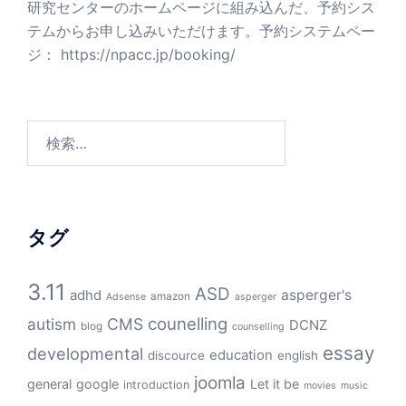
研究センターのホームページに組み込んだ、予約シス
テムからお申し込みいただけます。予約システムペー
ジ：
https://npacc.jp/booking/
検
索:
タグ
3.11
ASD
asperger's
adhd
amazon
Adsense
asperger
counelling
autism
CMS
DCNZ
blog
counselling
essay
developmental
education
discource
english
joomla
general
google
Let it be
introduction
movies
music