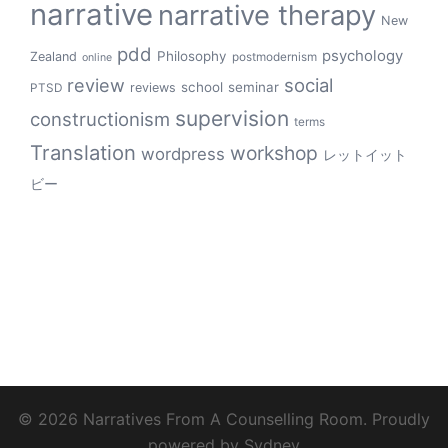
narrative
narrative therapy
New
pdd
psychology
Philosophy
Zealand
postmodernism
online
review
social
school
seminar
reviews
PTSD
supervision
constructionism
terms
Translation
workshop
wordpress
レットイット
ビー
© 2026 Narratives From A Counselling Room. Proudly
powered by
Sydney