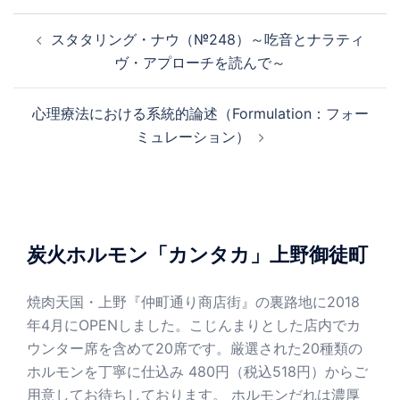
投
スタタリング・ナウ（№248）～吃音とナラティ
稿
ヴ・アプローチを読んで～
ナ
ビ
心理療法における系統的論述（Formulation：フォー
ゲ
ミュレーション）
ー
シ
ョ
ン
炭火ホルモン「カンタカ」上野御徒町
焼肉天国・上野『仲町通り商店街』の裏路地に2018
年4月にOPENしました。こじんまりとした店内でカ
ウンター席を含めて20席です。厳選された20種類の
ホルモンを丁寧に仕込み 480円（税込518円）からご
用意してお待ちしております。 ホルモンだれは濃厚