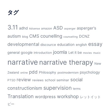
タグ
3.11
ASD
asperger's
adhd
amazon
Adsense
asperger
counelling
autism
CMS
DCNZ
blog
counselling
essay
developmental
education
discource
english
joomla
general
google
Let it be
introduction
movies
music
narrative
narrative therapy
New
pdd
psychology
Philosophy
Zealand
postmodernism
online
review
social
school
seminar
reviews
PTSD
supervision
constructionism
terms
Translation
workshop
wordpress
レットイット
ビー