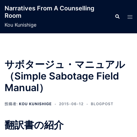
コ
Narratives From A Counselling
ン
Room
検
ト
テ
索
グ
Kou Kunishige
ン
ル
ツ
メ
へ
ニ
ス
ュ
キ
サボタージュ・マニュアル
ー
ッ
（Simple Sabotage Field
プ
Manual）
投稿者:
KOU KUNISHIGE
2015-06-12
BLOGPOST
翻訳書の紹介