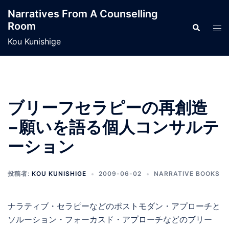
コ
Narratives From A Counselling
ン
Room
検
ト
テ
索
グ
Kou Kunishige
ン
ル
ツ
メ
へ
ニ
ス
ュ
キ
ブリーフセラピーの再創造
ー
ッ
−願いを語る個人コンサルテ
プ
ーション
投稿者:
KOU KUNISHIGE
2009-06-02
NARRATIVE BOOKS
ナラティブ・セラピーなどのポストモダン・アプローチと
ソルーション・フォーカスド・アプローチなどのブリー