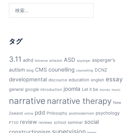
検
索:
タグ
3.11
ASD
asperger's
adhd
amazon
Adsense
asperger
counelling
autism
CMS
DCNZ
blog
counselling
essay
developmental
education
discource
english
joomla
general
google
Let it be
introduction
movies
music
narrative
narrative therapy
New
pdd
psychology
Philosophy
Zealand
postmodernism
online
review
social
school
seminar
reviews
PTSD
supervision
constructionism
terms